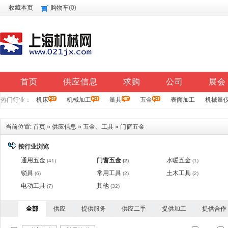
收藏本页
购物车
(
0
)
首页
供应信息
求购
公司
展会
热门行业：
机床
机械加工
量具
五金
表面加工
机械量
当前位置:
首页
»
供应信息
»
五金、工具
»
门窗五金
按行业浏览
通用五金
门窗五金
水暖五金
(41)
(2)
(1)
锁具
常用工具
土木工具
(6)
(2)
(2)
电动工具
其他
(7)
(32)
全部
供应
提供服务
供应二手
提供加工
提供合作