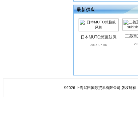
最新供应
三菱重工
日本MUTO武藤鼓风
subish
20
机
2015-07-06
©2026 上海武田国际贸易有限公司 版权所有