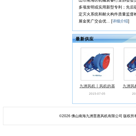
山市南海区机械装备行业协会会员单
多项发明或实用新型专利；先后
定灭火系统和耐火构件质量监督
展金奖广交会优... [
详细介绍
]
最新供应
九洲风机丨风机的基
九洲风
本性能参数
的
2015-07-05
20
©2026 佛山南海九洲普惠风机有限公司 版权