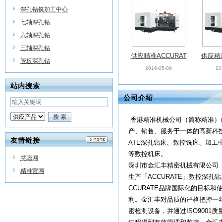
深孔钻铣加工中心
七轴深孔钻
六轴深孔钻
三轴深孔钻
供应精准ACCURAT
供应精准
管板深孔钻
E数控深孔钻DH-312
E数控深
2016-05-09
20
0
站内搜索
公司介绍
香港精准机械公司（简称精准）成
产、销售、服务于一体的高新科技
友情链接
ATE深孔钻床、数控铣床、加工
等数控机床。
慧聪网
深圳市金汇丰精密机械有限公司（
精准官网
生产「ACCURATE」数控深
CCURATE品牌国际化的目标
利。金汇丰对品质的严格把控一
密检测设备，并通过ISO900