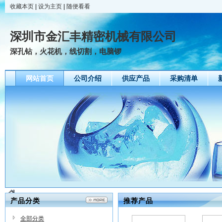
收藏本页
|
设为主页
|
随便看看
深圳市金汇丰精密机械有限公司
深孔钻，火花机，线切割，电脑锣
网站首页
公司介绍
供应产品
采购清单
产品分类
推荐产品
全部分类