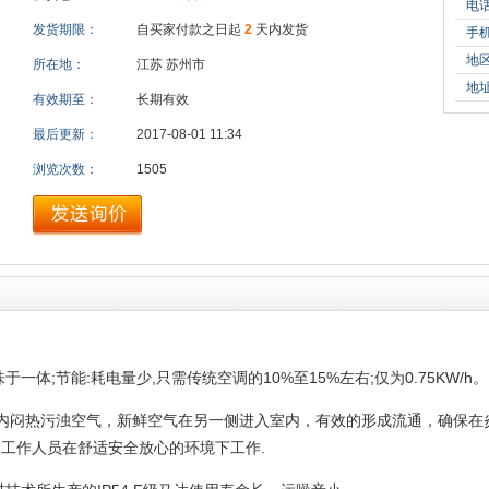
电
发货期限：
自买家付款之日起
2
天内发货
手
地
所在地：
江苏 苏州市
地
有效期至：
长期有效
最后更新：
2017-08-01 11:34
浏览次数：
1505
味于一体
;节能:耗电量少
,只需传统空调的
10%至15%左右;仅为0.75KW/h。
室内闷热污浊空气，新鲜空气在另一侧进入室内，有效的形成流通，确保在
使工作人员在舒适安全放心的环境下工作.