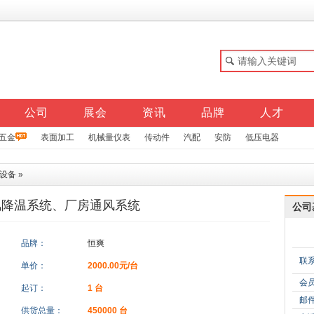
公司
展会
资讯
品牌
人才
五金
表面加工
机械量仪表
传动件
汽配
安防
低压电器
风设备
»
风降温系统、厂房通风系统
公司
品牌：
恒爽
联
单价：
2000.00元/台
会
起订：
1 台
邮
供货总量：
450000 台