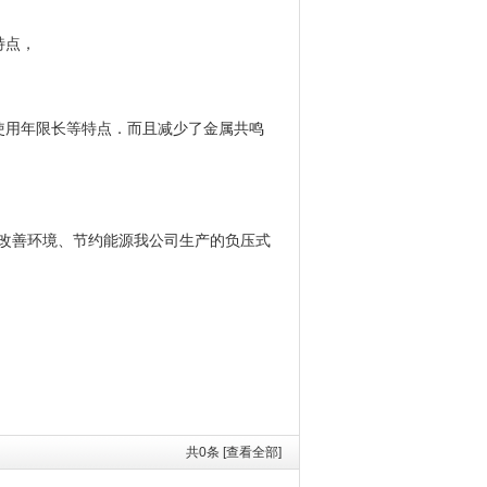
特点，
使用年限长等特点．而且减少了金属共鸣
改善环境、节约能源我公司生产的负压式
共
0
条 [查看全部]