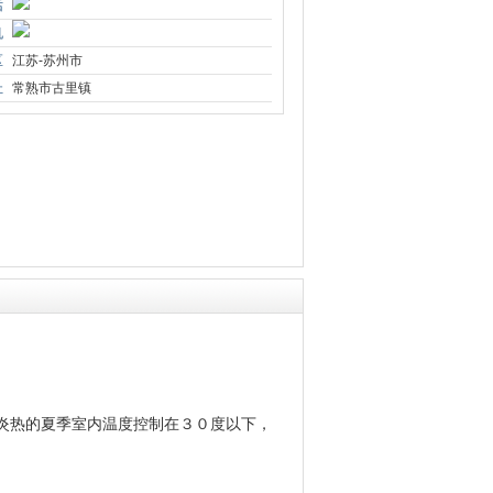
话
机
区
江苏-苏州市
址
常熟市古里镇
炎热的夏季室内温度控制在３０度以下，