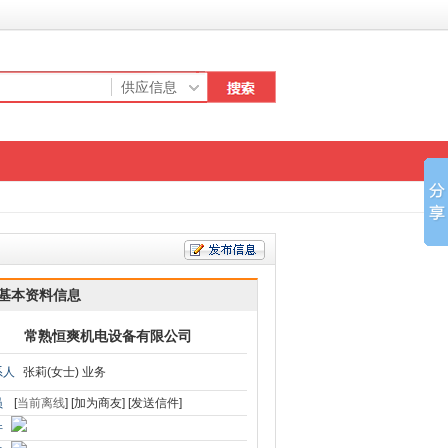
基本资料信息
常熟恒爽机电设备有限公司
系人
张莉(女士) 业务
员
[
当前离线
]
[加为商友]
[发送信件]
件