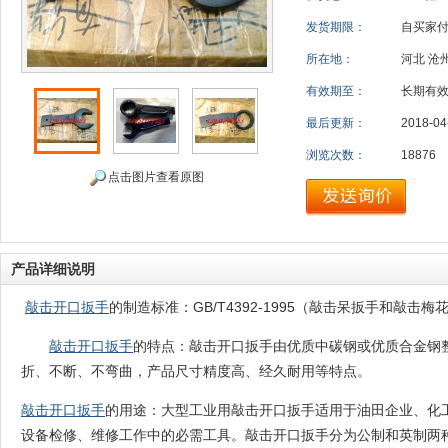
发货期限：
自买家
所在地：
河北 沧
有效期至：
长期有
最后更新：
2018-04
浏览次数：
18876
点击图片查看原图
产品详细说明
敲击开口扳手
的制造标准：GB/T4392-1995（敲击呆扳手和敲击梅
敲击开口扳手
的特点：敲击开口扳手由优质中碳钢或优质合金钢
折、不断、不弯曲，产品尺寸精度高、经久耐用等特点。
敲击开口扳手
的用途：大型工业用敲击开口扳手适用于油田企业、化
设备检修、维修工作中的必需工具。敲击开口扳手分为公制和英制两