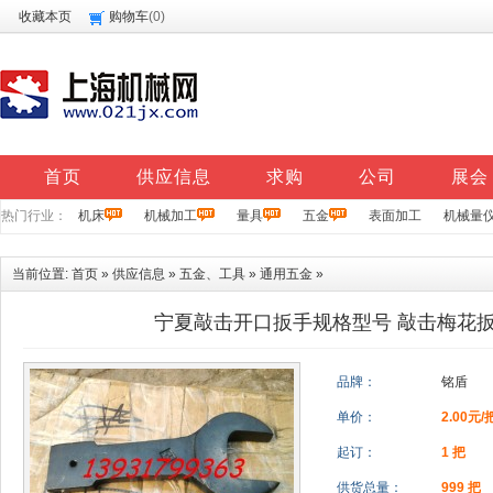
收藏本页
购物车
(
0
)
首页
供应信息
求购
公司
展会
热门行业：
机床
机械加工
量具
五金
表面加工
机械量
当前位置:
首页
»
供应信息
»
五金、工具
»
通用五金
»
宁夏敲击开口扳手规格型号 敲击梅花
品牌：
铭盾
单价：
2.00元/
起订：
1 把
供货总量：
999 把