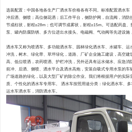
选装配置：中国各地各生产厂洒水车价格各有不同。标准配置洒水车
冲后洒、侧喷；高位侧花洒；后工作平台，侧防护网，自流阀，消防
节成柱状，射程≥28m；也可调节成雾状，射程≥15m。可选配药盘
泵、罐内防腐防锈、多方位进出水接头、电磁阀、气动阀等先进设施
洒水车又称为喷洒车、多功能洒水车、园林绿化洒水车、水罐车、运
冲洗，树木、绿化带、草坪绿化，道路、厂矿企业施工建设，高空建
高、低位喷洒，农药喷洒、护栏冲洗，另外还具有运水储水、应急消防
前冲、后洒、侧喷、洒水平台及洒水高炮，安装自吸式专用水泵的车
广场道路的绿化，以及大型厂矿的除尘作业。我们将根据用户的实际
质、个性化的洒水车专用车。 洒水车按照用途分类：绿化洒水车、多
运水车洒水车，消防洒水车。