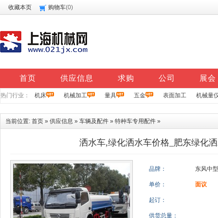
收藏本页
购物车
(
0
)
首页
供应信息
求购
公司
展会
热门行业：
机床
机械加工
量具
五金
表面加工
机械量
当前位置:
首页
»
供应信息
»
车辆及配件
»
特种车专用配件
»
洒水车,绿化洒水车价格_肥东绿化
品牌：
东风中
单价：
面议
起订：
供货总量：