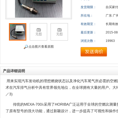
发货期限：
自买家
所在地：
广东 广
有效期至：
长期有
最后更新：
2015-08
浏览次数：
19963
点击图片查看原图
产品详细说明
用来实现汽车发动机的理想燃烧状态以及净化汽车尾气所必需的空燃
术在汽车排气分析中具有世界领先地位，在全球拥有大量的用户。大
3)
／
MEXA-700
HORIBA
传统的
λ采用了
广泛运用于全球的空燃比测量
了原有型号的强大功能，通过新颖设计，进一步提高了可视性和操作