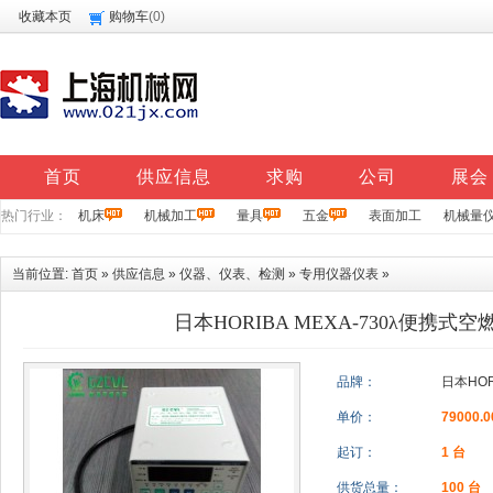
收藏本页
购物车
(
0
)
首页
供应信息
求购
公司
展会
热门行业：
机床
机械加工
量具
五金
表面加工
机械量
当前位置:
首页
»
供应信息
»
仪器、仪表、检测
»
专用仪器仪表
»
日本HORIBA MEXA-730λ便携式
品牌：
日本HOR
单价：
79000.
起订：
1 台
供货总量：
100 台