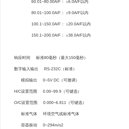
60.01~80.00A/F
6.0A/F
：
±
以内
80.01~100.0A/F
9.0A/F
：
±
以内
100.1~150.0A/F
20.0A/F
：
±
以内
150.1~200.0A/F
38.0A/F
：
±
以内
80
150
响应时间
标准
毫秒（最大
毫秒）
RS-232C
数字输入输出
（标准）
0~5V DC
模拟输出
（可微调）
H/C
0.00~99.9
设置范围
（可键选）
O/C
0.000~6.811
设置范围
（可键选）
标准气体
环境空气或标准气体
0~294m/s2
容器振动