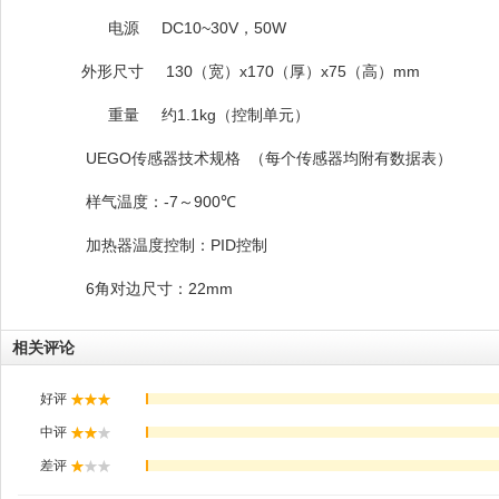
DC10~30V
50W
电源
，
130
x170
x75
mm
外形尺寸
（宽）
（厚）
（高）
1.1kg
重量
约
（控制单元）
UEGO
传感器技术规格
（每个传感器均附有数据表）
-7
900
样气温度：
～
℃
PID
加热器温度控制：
控制
6
22mm
角对边尺寸：
相关评论