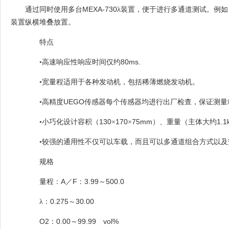
MEXA-730
通过同时使用多台
λ装置，便于进行多通道测试。例
装置纵横堆叠放置。
特点
80ms.
•高速响应性响应时间仅约
•宽量程适用于各种发动机，包括稀薄燃烧发动机。
UEGO
•高精度
传感器每个传感器均进行出厂检查，保证测量
130
170
75mm
1.1
•小巧化设计容积（
×
×
）、重量（主体大约
•较强的通用性不仅可以车载，而且可以多通道组合方式以及
规格
A
F
3.99
500.0
量程：
／
：
～
0.275
30.00
λ：
～
O2
0.00
99.99
vol%
：
～