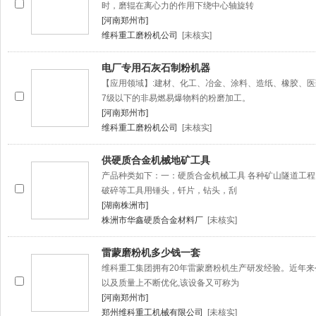
时，磨辊在离心力的作用下绕中心轴旋转
[河南郑州市]
维科重工磨粉机公司
[未核实]
电厂专用石灰石制粉机器
【应用领域】:建材、化工、冶金、涂料、造纸、橡胶、医
7级以下的非易燃易爆物料的粉磨加工。
[河南郑州市]
维科重工磨粉机公司
[未核实]
供硬质合金机械地矿工具
产品种类如下：一：硬质合金机械工具 各种矿山隧道工
破碎等工具用锤头，钎片，钻头，刮
[湖南株洲市]
株洲市华鑫硬质合金材料厂
[未核实]
雷蒙磨粉机多少钱一套
维科重工集团拥有20年雷蒙磨粉机生产研发经验。近年
以及质量上不断优化,该设备又可称为
[河南郑州市]
郑州维科重工机械有限公司
[未核实]