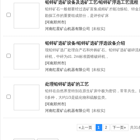
铅锌矿选矿设备及选矿工艺/铅锌矿浮选工艺流程
铅锌矿石一般都要经过选矿富集成精矿才能冶炼铅、锌金
勘探工作的重要组成部分，是评价矿床
[河南郑州市]
河南红星矿山机器有限公司
[未核实]
铅锌矿选矿设备/铅锌矿选矿浮选设备介绍
现铅锌矿选厂处理自产石和外购矿石。铅锌矿选矿破碎流程为
碎机，中碎为d1. 2m标准圆锥破碎机，
[河南郑州市]
河南红星矿山机器有限公司
[未核实]
处理铅锌矿选矿的工艺
铅锌在自然界里特别在原生矿床中极为密切，常常共生。
0多种，大约1/3是硫化物和硫酸盐类。
[河南郑州市]
河南红星矿山机器有限公司
[未核实]
«上一页
1
2
下一页»
共31