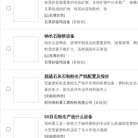
锆英砂是最重要的含锆矿物，在锆矿物中分布最广、储量
主要组成的矿物。锆英砂是制取锆、铪
[山东潍坊市]
石英砂提纯设备
[未核实]
钠长石除铁设备
钠长石是陶瓷、玻璃等制造业的重要原料。随着玻璃、陶
料需求量不断扩大。虽然我国长石资源
[山东潍坊市]
石英砂提纯设备
[未核实]
脱硫石灰石制粉生产线配置及报价
雷蒙磨粉机是磨粉生产线中常用的粉磨设备，磨粉机在生
量的多少，因为其对作业环境和操作人
[河南郑州市]
郑州维科重工磨粉机有限公司
[未核实]
50目石粉生产选什么设备
维科重工是一家致力于破碎磨粉的专业矿山机械研发磨粉
大型雷蒙磨粉机适应了当今市场大规模
[河南郑州市]