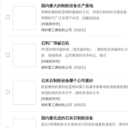
国内最大的制粉设备生产基地
球磨机磨粉机是物料被破碎之后，再进行粉碎的关键设备
球磨机可广泛应用于水泥，硅酸盐制品
[河南郑州市]
维科重工磨粉机公司
[未核实]
石料厂用破石机
PE系列鄂式破碎机（颚式破碎机），磨粉机具有破碎比
靠、维修简便、运营费用经济等特点。鄂式
[河南郑州市]
维科重工磨粉机公司
[未核实]
石灰石制粉设备哪个公司最好
欧版磨粉机磨粉机是维科重工权威专家吸收欧洲最新粉磨
有国际领先技术水平，拥有多项自主专
[河南郑州市]
维科重工磨粉机公司
[未核实]
国内最先进的石灰石制粉设备
超压V型磨粉机当主电机动力经齿轮减速机减速后，驱动