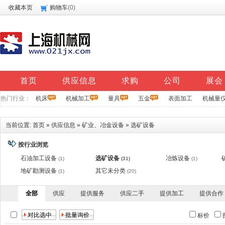
收藏本页
购物车
(
0
)
首页
供应信息
求购
公司
展会
热门行业：
机床
机械加工
量具
五金
表面加工
机械量
当前位置:
首页
»
供应信息
»
矿业、冶金设备
»
选矿设备
按行业浏览
石油加工设备
选矿设备
冶炼设备
(1)
(31)
(1)
地矿勘测设备
其它未分类
(1)
(20)
全部
供应
提供服务
供应二手
提供加工
提供合作
标价