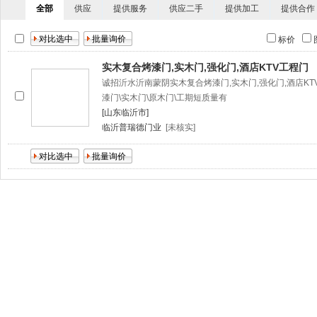
全部
供应
提供服务
供应二手
提供加工
提供合作
标价
实木复合烤漆门,实木门,强化门,酒店KTV工程门
诚招沂水沂南蒙阴实木复合烤漆门,实木门,强化门,酒店KT
漆门\实木门\原木门\工期短质量有
[山东临沂市]
临沂普瑞德门业
[未核实]