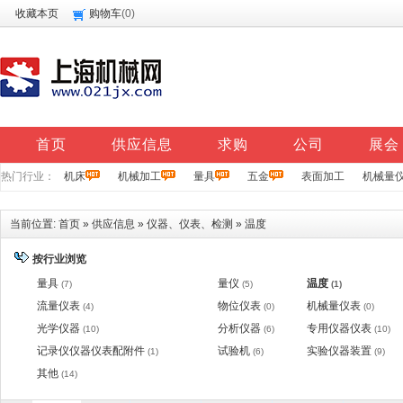
收藏本页
购物车
(
0
)
首页
供应信息
求购
公司
展会
热门行业：
机床
机械加工
量具
五金
表面加工
机械量
当前位置:
首页
»
供应信息
»
仪器、仪表、检测
»
温度
按行业浏览
量具
量仪
温度
(7)
(5)
(1)
流量仪表
物位仪表
机械量仪表
(4)
(0)
(0)
光学仪器
分析仪器
专用仪器仪表
(10)
(6)
(10)
记录仪仪器仪表配附件
试验机
实验仪器装置
(1)
(6)
(9)
其他
(14)