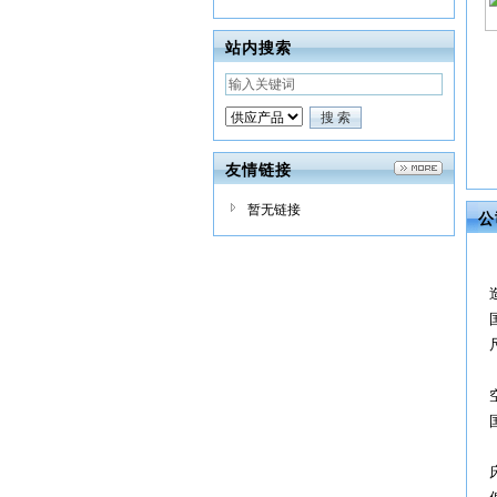
站内搜索
友情链接
暂无链接
公