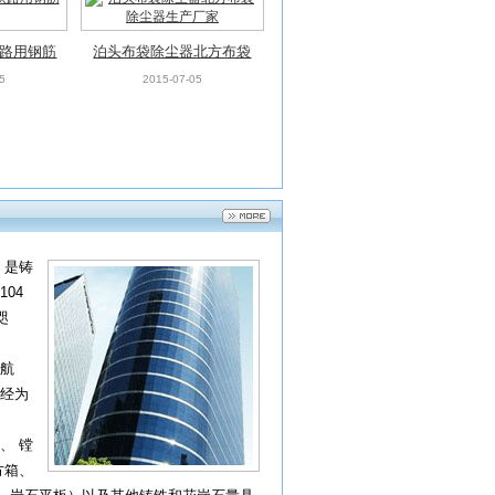
铁路用钢筋
泊头布袋除尘器北方布袋
除尘器生产厂家
5
2015-07-05
，是铸
04
咫
航
经为
。
、 镗
方箱、