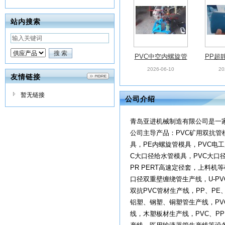
站内搜索
PVC中空内螺旋管
PP超
材模具
材模具
2026-06-10
20
友情链接
暂无链接
公司介绍
青岛亚进机械制造有限公司是一
公司主导产品：PVC矿用双抗管
具，PE内螺旋管模具，PVC电
C大口径给水管模具，PVC大口
PR PERT高速定径套，上料
口径双重壁缠绕管生产线，U-PV
双抗PVC管材生产线，PP、PE
铝塑、钢塑、铜塑管生产线，PV
线，木塑板材生产线，PVC、P