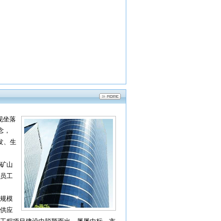
现坐落
念，
发、生
矿山
员工
规模
供应