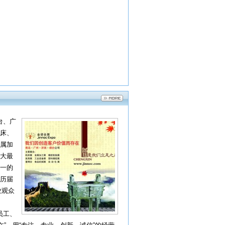
台、广
床、
属加
大最
一的
历届
业观众
员工、