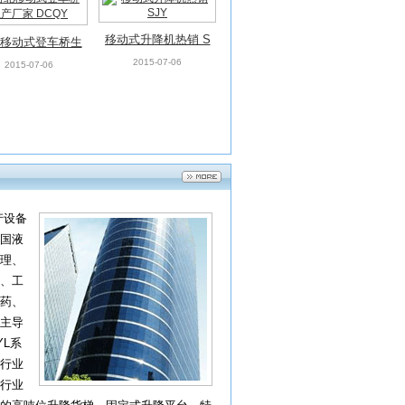
移动式升降机热销 S
移动式登车桥生
JY
2015-07-06
产厂家 DCQY
2015-07-06
产设备
国液
理、
、工
药、
主导
YL系
行业
行业