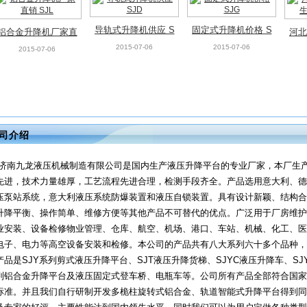
导轨式升降机供应 S
固定式升降机价格 S
铝合金升降机厂家直
河北
JD
JG
2015-07-06
2015-07-06
销 SJL
2015-07-06
司介绍
济南九龙液压机械制造有限公司是国内生产液压升降平台的专业厂家，本厂生
先进，技术力量雄厚，工艺流程先进合理，检测手段齐全。产品选用意大利、德
压泵站系统，意大利液压系统防爆装置和液压自锁装置。具有设计新颖、结构合
升降平衡、操作简单、维修方便等其他产品不可替代的优点。广泛用于厂房维护
业安装、设备检修物业管理、仓库、航空、机场、港口、车站、机械、化工、医
电子、电力等高空设备安装和检修。本公司的产品共有八大系列六十多个品种，
产品是SJY系列剪式液压升降平台、SJT液压升降货梯、SJYC液压升降车、SJ
列铝合金升降平台及液压固定式登车桥、电瓶车等。公司所有产品全部符合国家
标准。并且我们自行研制开发多桅柱旋转式铝合金、轨道智能式升降平台得到同