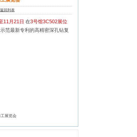
返回列表
至11月21日
在
3号馆3C502展位
户示范最新专利的高精密深孔钻复