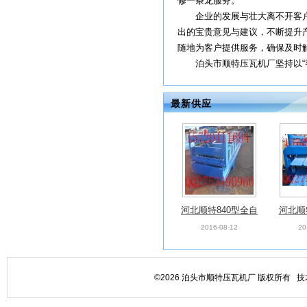
修一条龙服务。
企业的发展与壮大离不开客户的
出的宝贵意见与建议，不断提升
随地为客户提供服务，确保及时
泊头市顺特压瓦机厂坚持以“客户
最新供应
河北顺特840型全自
河北顺特
动彩钢压瓦机
自动双
2016-08-12
20
©2026 泊头市顺特压瓦机厂 版权所有 