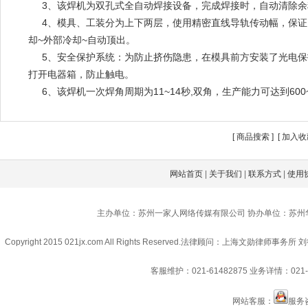
3
、该焊机为双孔式全自动焊接设备，完成焊接时，自动清除余
4
、模具、工装分为上下两层，使用精密直线导轨传动幅，保证
却~外部冷却~自动顶出。
5
、安全保护系统：为防止挤伤隐患，在模具前方安装了光电保护
打开电器箱，防止触电。
6
、该焊机一次焊角周期为11~14秒,双角，生产能力可达到60
[
商品搜索
] [
加入收
网站首页
|
关于我们
|
联系方式
|
使用
主办单位：苏州一家人网络传媒有限公司 协办单位：苏州
Copyright 2015 021jx.com All Rights Reserved.
法律顾问：上海文勋律师事务所 刘
客服维护：021-61482875
业务详情：021-6
网站客服：
服务