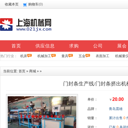
收藏本页
购物车
(
0
)
首页
供应信息
求购
公司
展会
热门行业：
机床
机械加工
量具
五金
表面加工
机械量
当前位置:
首页
»
商城
» »
门封条生产线/门封条挤出机
20.00
单价：
￥
品牌：
青岛震雄
销量：
累计出售
0
评价：
已有
0
条评