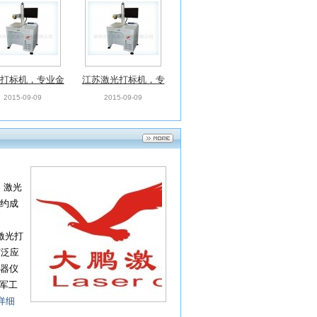
打标机，专业金
江苏激光打标机，专
刻光纤激光打标
业金属雕刻全新光纤
2015-09-09
2015-09-09
机
激光打标机
、激光
约成
激光打
广泛应
仪器仪
军工
详细