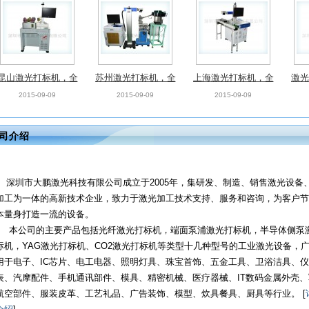
昆山激光打标机，全
苏州激光打标机，全
上海激光打标机，全
激光
新光纤激光打标机
新光纤激光打标机
新光纤激光打标机
属雕
2015-09-09
2015-09-09
2015-09-09
司介绍
深圳市大鹏激光科技有限公司成立于2005年，集研发、制造、销售激光设备
加工为一体的高新技术企业，致力于激光加工技术支持、服务和咨询，为客户节
本量身打造一流的设备。
本公司的主要产品包括光纤激光打标机，端面泵浦激光打标机，半导体侧泵
标机，YAG激光打标机、CO2激光打标机等类型十几种型号的工业激光设备，
用于电子、IC芯片、电工电器、照明灯具、珠宝首饰、五金工具、卫浴洁具、
表、汽摩配件、手机通讯部件、模具、精密机械、医疗器械、IT数码金属外壳、
航空部件、服装皮革、工艺礼品、广告装饰、模型、炊具餐具、厨具等行业。 [