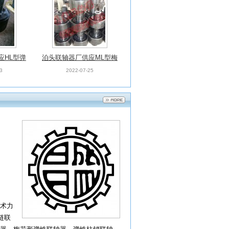
应HL型弹
泊头联轴器厂供应ML型梅
轴器
花形弹性联轴器
3
2022-07-25
术力
链联