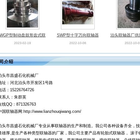
WGP型制动盘鼓形齿式联
SWP型十字万向联轴器
泊头联轴器厂供
轴器
性柱销联
2023-02-19
2022-10-06
2022-10-0
司介绍
泊头市昌盛石化机械厂
地址：河北泊头市开发区1号路
电话：15226764726
联系人：朱群英
在线QQ：871326763
中国联轴器网:http://www.lianzhouqiwang.com/
泊头市昌盛石化机械厂专业从事联轴器的生产和制造。我公司各种设备齐全，技
量雄厚,是生产各种类型联轴器的厂家，我公司主要产品有轮胎式联轴器， 滚子